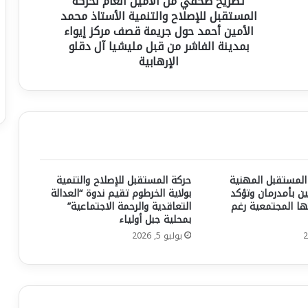
تصريح صحفي من الأمين العام لحركة
محمد
المستقبل للإصلاح والتنمية الأستاذ محمد
الأمين
الأمين أحمد حول جريمة قصف مركز إيواء
أحمد
بمدينة الفاشر من قبل مليشيا آل دقلو
حول
الإرهابية
جريمة
قصف
مركز
إيواء
بمدينة
الفاشر
من
قبل
المستقبل المهنية
حركة المستقبل للإصلاح والتنمية
مليشيا
ين بأمدرمان وتؤكد
بولاية الخرطوم تقيم ندوة “العدالة
آل
ها المجتمعية رغم
التعاقدية والرحمة الاجتماعية”
دقلو
بمحلية جبل أولياء
الإرهابية
يوليو 5, 2026