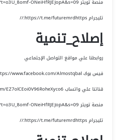
منصة تويتر https://x.com/fmrd2019?t=o3U_8omf-ONeiHfRJEJopA&s=09
تليجرام https://t.me/futuremrdhttps://
إصلاح_تنمية
روابطنا علي مواقع التواصل الإجتماعي
فيس بوك https://www.facebook.com/Almostqbal
قناتنا علي واتساب https://chat.whatsapp.com/EZ7olCEoi0V96RoheXyco6
منصة تويتر https://x.com/fmrd2019?t=o3U_8omf-ONeiHfRJEJopA&s=09
تليجرام https://t.me/futuremrdhttps://