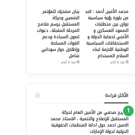
محمد الأمين أحمد : لابد
بيان مشترك للمؤتمر
من بلورة رؤية سياسية
الشعبي وحركة
توازن بين متطلبات
المستقبل يرسم ملامح
الصمود العسكري و
المرحلة المقبلة.. دعوات
الأمني لحماية الدولة و
لصون السيادة ودعم
الاستحقاقات السياسية
القوات المسلحة
الوطنية اللازمة لبناء
وإطلاق حوار سوداني
السلام المستدام
شامل
منذ 6 أيام
منذ 6 أيام
الأكثر قراءة
تصريح صحفي من الأمين العام لحركة
المستقبل للإصلاح والتنمية ، الاستاذ محمد
الامين احمد حول ادانة المنظمات الحقوقية
الدولية لدولة الإمارات