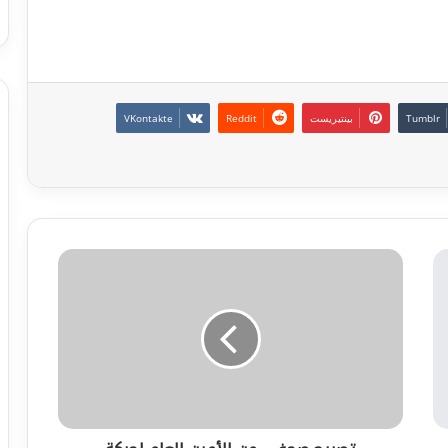
بينتيريست
تصريح
صحفي
من
الأمين
العام
لحركة
المستقبل
للإصلاح
والتنمية
الأستاذ