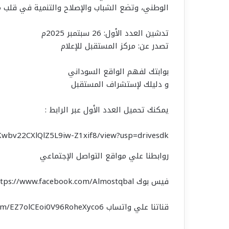
الوطني، وتضع الشباب والإصلاح والتنمية في قلب 
تدشين العدد الأول: 26 سبتمبر 2025م
تصدر عن: مركز المستقبل للإعلام
بوابتك لفهم الواقع السوداني
و دليلك لإستشراف المستقبل
يمكنك تحميل العدد الأول عبر الرابط :
rKwbv22CXlQlZ5L9iw-Z1xif8/view?usp=drivesdk
روابطنا علي مواقع التواصل الإجتماعي
فيس بوك https://www.facebook.com/Almostqbal
قناتنا علي واتساب https://chat.whatsapp.com/EZ7olCEoi0V96RoheXyco6