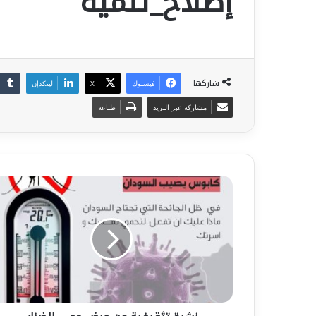
إصلاح_تنمية
شاركها
فيسبوك
‫X
لينكدإن
مشاركة عبر البريد
طباعة
نشرة
تثقيفية
عن
مرض
حمى
الضنك