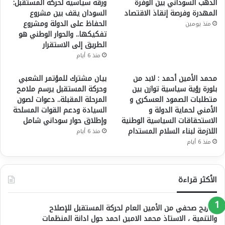
الذهب السوداني بين الوفرة
ورقة سياسية لحركة المستقبل:
المهدرة وفرصة إنقاذ الاقتصاد
السودان يقف بين مشروع
الحفاظ على الدولة ومشروع
منذ يومين
تفكيكها.. والحوار الوطني هو
الطريق إلى الاستقرار
منذ 6 أيام
محمد الأمين أحمد : لابد من
بيان مشترك للمؤتمر الشعبي
بلورة رؤية سياسية توازن بين
وحركة المستقبل يرسم ملامح
متطلبات الصمود العسكري و
المرحلة المقبلة.. دعوات لصون
الأمني لحماية الدولة و
السيادة ودعم القوات المسلحة
الاستحقاقات السياسية الوطنية
وإطلاق حوار سوداني شامل
اللازمة لبناء السلام المستدام
منذ 6 أيام
منذ 6 أيام
الأكثر قراءة
تصريح صحفي من الأمين العام لحركة المستقبل للإصلاح
والتنمية ، الاستاذ محمد الامين احمد حول ادانة المنظمات