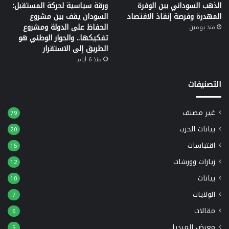
الذهب السوداني بين الوفرة
ورقة سياسية لحركة المستقبل:
المهدرة وفرصة إنقاذ الاقتصاد
السودان يقف بين مشروع
الحفاظ على الدولة ومشروع
منذ يومين
تفكيكها.. والحوار الوطني هو
الطريق إلى الاستقرار
منذ 6 أيام
التصنيفات
غير مصنف
79
بيانات الحزب
20
اقتباسات
15
زيارات وورشات
12
بيانات
10
الولايات
7
مقالات
6
معرض الميديا
5