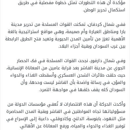
مؤكدة أن هذه التطورات تمثل خطوة مفصلية في طريق
استكمال تحرير الوطن.
ففي شمال كردفان، تمكنت القوات المسلحة من تحرير مدينة
بارا ومناطق العيارة وأم صميمة، وهي مواقع استراتيجية بالغة
الأهمية تعزز من تأمين المدن الحيوية وتعيد فتح الطرق الرابطة
بين غرب السودان وبقية أجزاء البلاد.
وفي شمال دارفور، نجحت القوات المسلحة في فك الحصار
الجوي عن مدينة الفاشر بعد قرابة عامين من المعاناة الإنسانية،
حيث حلقت طائرات الشحن العسكري وأسقطت الغذاء والدواء
والمؤن، في رسالة واضحة بأن الفاشر ليست وحدها، وأن
السودان كله يقف خلفها في مواجهة التمرد.
وأكدت الحركة أن هذه الانتصارات لا تُعفي مؤسسات الدولة من
مسؤولياتها تجاه المواطنين في الفاشر وبقية المدن المحاصرة
مثل النهود، بابنوسة، الدلنج، وكادوقلي، داعية إلى الإسراع في
توفير الغذاء والدواء والمياه، ورفع المعاناة عن الأهالي.