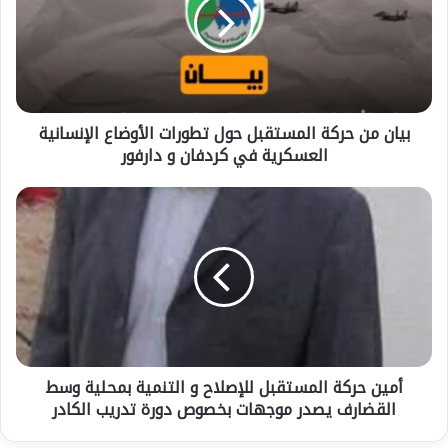
المستقبل
حول
تطورات
الأوضاع
الإنسانية
العسكرية
بيان من حركة المستقبل حول تطورات الأوضاع الإنسانية
في
كردفان
العسكرية في كردفان و دارفور
و
دارفور
أمين
حركة
المستقبل
للإصلاح
و
التنمية
بمحلية
وسط
القضارف
أمين حركة المستقبل للإصلاح و التنمية بمحلية وسط
يصدر
موجهات
القضارف يصدر موجهات بخصوص دورة تدريب الكادر
بخصوص