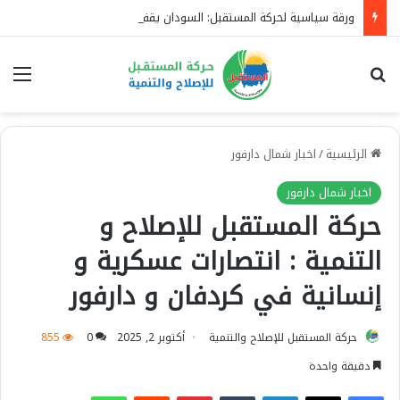
ورقة سياسية لحركة المستقبل: السودان يقف بين مشروع الحفاظ على الدولة ومشروع تفكيكها.. والحوار الوطني هو الطريق إلى الاستقرار
بحث عن
الق
الرئيسية
/
اخبار شمال دارفور
اخبار شمال دارفور
حركة المستقبل للإصلاح و
التنمية : انتصارات عسكرية و
إنسانية في كردفان و دارفور
حركة المستقبل للإصلاح والتنمية
أكتوبر 2, 2025
0
855
دقيقة واحدة
فيسبوك
‫X
لينكدإن
بينتيريست
واتساب