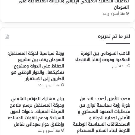
تداعيات التصعيد الأمريكي الإيراني وتأثيراته الاقتصادية على
السودان
منذ أسبوع واحد
اخر ما تم تحريره
الذهب السوداني بين الوفرة
ورقة سياسية لحركة المستقبل:
المهدرة وفرصة إنقاذ الاقتصاد
السودان يقف بين مشروع
الحفاظ على الدولة ومشروع
منذ 4 أيام
تفكيكها.. والحوار الوطني هو
الطريق إلى الاستقرار
منذ أسبوع واحد
محمد الأمين أحمد : لابد من
بيان مشترك للمؤتمر الشعبي
بلورة رؤية سياسية توازن بين
وحركة المستقبل يرسم ملامح
متطلبات الصمود العسكري و
المرحلة المقبلة.. دعوات لصون
الأمني لحماية الدولة و
السيادة ودعم القوات المسلحة
الاستحقاقات السياسية الوطنية
وإطلاق حوار سوداني شامل
اللازمة لبناء السلام المستدام
منذ أسبوع واحد