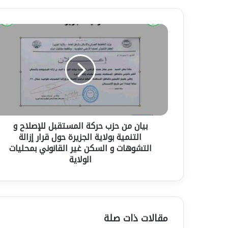
بيان
من
حزب
حركة
المستقبل
للإصلاح
و
التنمية
بولاية
بيان من حزب حركة المستقبل للإصلاح و
الجزيرة
حول
التنمية بولاية الجزيرة حول قرار إزالة
قرار
التشوهات و السكن غير القانوني بمحليات
إزالة
الولاية
التشوهات
و
السكن
غير
القانوني
مقالات ذات صلة
بمحليات