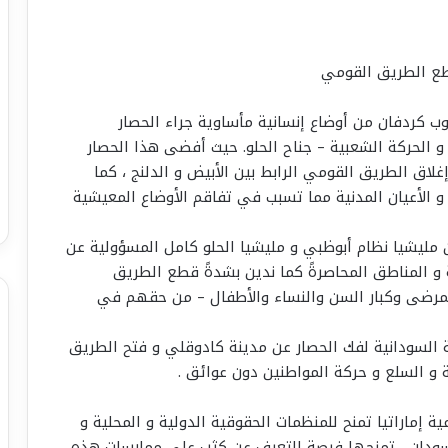
طع الطريق القومي
وب كردفان من أوضاع إنسانية مأساوية جراء الحصار
و الحركة الشعبية – جناح الحلو. حيث أفضى هذا الحصار
غلاق الطريق القومي الرابط بين الأبيض و الدلنج ، كما
 الأعيان المدنية مما تسبب في تفاقم الأوضاع المعيشية
ليشيا نظام أبوظبي و مليشيا الحلو كامل المسؤولية عن
و المناطق المحاصرةً كما ندين بشدةً قطع الطريق
المرضى وكبار السن والنساء والأطفال – من حقهم في
السودانية لفك الحصار عن مدينة كادوقلي و فتح الطريق
و السلع و حركة المواطنين دون عوائق .
ة إماراتيا تمنح للمنظمات الحقوقية الدولية و المحلية و
السودان ، تمنحها فرصة للتعرف عن كثب على ممارسات هذه