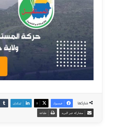
شاركها
فيسبوك
‫X
لينكدإن
مشاركة عبر البريد
طباعة