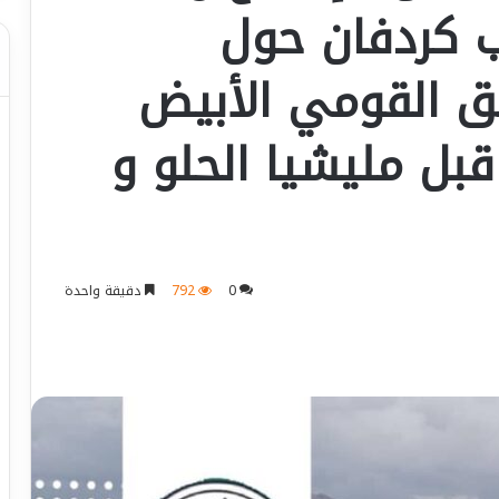
ب كردفان حول
ق القومي الأبيض
بل مليشيا الحلو و
0
792
دقيقة واحدة