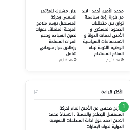
محمد الأمين أحمد : لابد
بيان مشترك للمؤتمر
من بلورة رؤية سياسية
الشعبي وحركة
توازن بين متطلبات
المستقبل يرسم ملامح
الصمود العسكري و
المرحلة المقبلة.. دعوات
الأمني لحماية الدولة و
لصون السيادة ودعم
الاستحقاقات السياسية
القوات المسلحة
الوطنية اللازمة لبناء
وإطلاق حوار سوداني
السلام المستدام
شامل
منذ 6 أيام
منذ 6 أيام
الأكثر قراءة
تصريح صحفي من الأمين العام لحركة
المستقبل للإصلاح والتنمية ، الاستاذ محمد
الامين احمد حول ادانة المنظمات الحقوقية
الدولية لدولة الإمارات