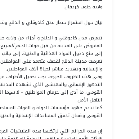
ولاية جنوب كردفان
بيان حول استمرار حصار مدن كادوقلي و الدلنج وق
تتعرض مدن كادوقلي و الدلنج و أجزاء من ولاية جن
المفروض على المدينة من قبل قوات الد
عم السر
يع 
إلى منع دخول المواد الغذائية والطبية، إلى جانب إ
تعرضت مدينة الدلنج لقصف متعمد على المواطنين و
والإنسانية وتهديد مباشر لحياة آلاف المواطنين.
وفي هذه الظروف الحرجة، يجب تحميل الأطراف من م
التدهور الإنساني والمعيشي الذي تشهده المدينة 
القومي، ما أدى إلى حرمان المواطنين – لا سيما 
التنقل الآمن.
كما ندعم جهود مؤسسات الدولة و القوات المسلحة 
القومي وضمان تدفق المساعدات الإنسانية والطبية 
إن هذه الجرائم التي ترتكبها هذه المليشيات المرعي
هيئات الأمم المتحدة و القوى الدولية المهتمة ب