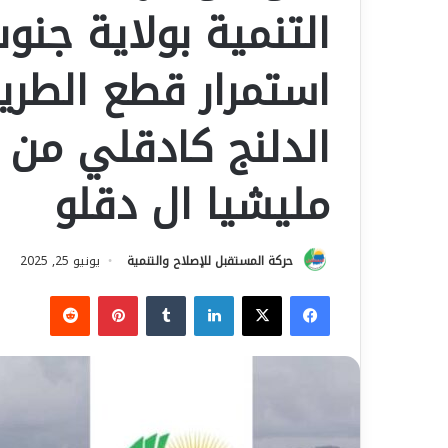
التنمية بولاية جنو
استمرار قطع الطري
الدلنج كادقلي من ق
مليشيا ال دقلو
حركة المستقبل للإصلاح والتنمية
يونيو 25, 2025
فيسبوك
‫X
لينكدإن
بينتيريست