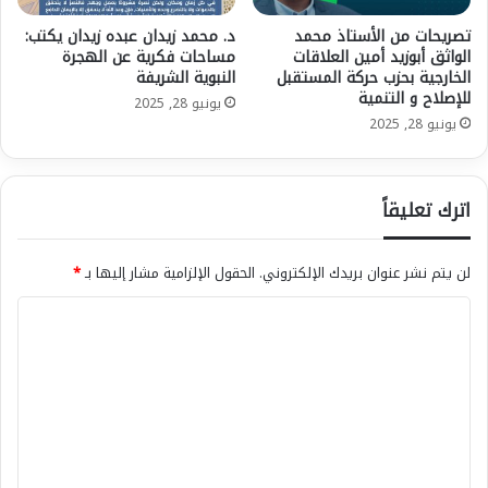
ي
ن
تصريحات من الأستاذ محمد
د. محمد زيدان عبده زيدان يكتب:
ي
الواثق أبوزيد أمين العلاقات
مساحات فكرية عن الهجرة
الخارجية بحزب حركة المستقبل
النبوية الشريفة
ة
للإصلاح و التنمية
ف
يونيو 28, 2025
ي
يونيو 28, 2025
ا
ل
ش
اترك تعليقاً
أ
ن
ا
لن يتم نشر عنوان بريدك الإلكتروني.
الحقول الإلزامية مشار إليها بـ
*
ل
س
ا
و
ل
د
ا
ت
ن
ع
ي
ل
ي