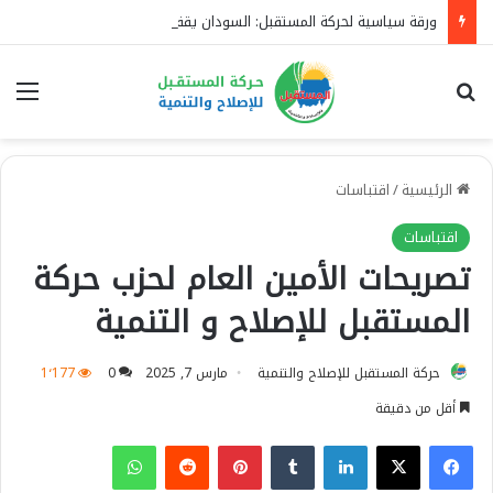
ورقة سياسية لحركة المستقبل: السودان يقف بين مشروع الحفاظ على الدولة ومشروع تفكيكها.. والحوار الوطني هو الطريق إلى الاستقرار
بحث عن
الق
الرئيسية
/
اقتباسات
اقتباسات
تصريحات الأمين العام لحزب حركة
المستقبل للإصلاح و التنمية
حركة المستقبل للإصلاح والتنمية
مارس 7, 2025
0
1٬177
أقل من دقيقة
فيسبوك
‫X
لينكدإن
‏Tumblr
بينتيريست
‏Reddit
واتساب