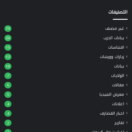
التصنيفات
غير مصنف
79
بيانات الحزب
20
اقتباسات
15
زيارات وورشات
12
بيانات
10
الولايات
7
مقالات
6
معرض الميديا
5
اعلانات
4
اخبار القضارف
4
تقارير
2