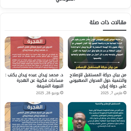
ل
ا
ا
س
ل
ف
مقالات ذات صلة
ل
ي
ا
ر
ج
ي
ئ
ة
ي
ح
ن
و
ا
ل
ل
ا
س
ل
من بيان حركة المستقبل للإصلاح
د. محمد زيدان عبده زيدان يكتب :
و
ت
والتنمية حول العدوان الصهيوني
مساحات فكرية عن الهجرة
د
د
على دولة إيران.
النبوية الشريفة
ا
خ
مارس 7, 2025
يونيو 28, 2025
ن
ل
ي
ا
ي
ت
ن
ا
ل
ك