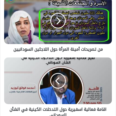
م
ن
ت
ص
ر
ي
ح
ا
ت
من تصريحات أمينة المرأة حول اللاجئين السودانيين
أ
م
ي
ا
ن
ق
ة
ا
ا
م
ل
ة
م
ف
ر
ع
أ
ا
ة
ل
اقامة فعالية اسفيرية حول التدخلات الكينية في الشأن
ح
ي
و
السوداني
ة