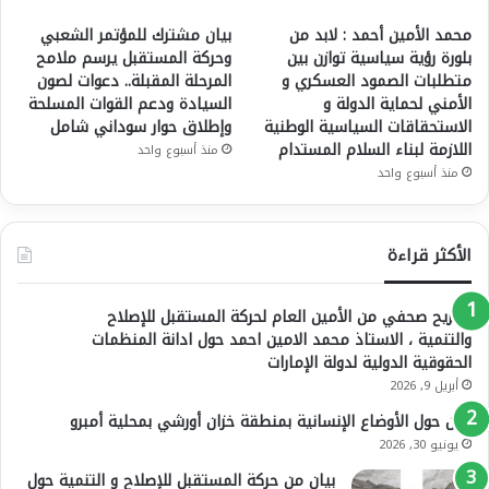
محمد الأمين أحمد : لابد من
بيان مشترك للمؤتمر الشعبي
بلورة رؤية سياسية توازن بين
وحركة المستقبل يرسم ملامح
متطلبات الصمود العسكري و
المرحلة المقبلة.. دعوات لصون
الأمني لحماية الدولة و
السيادة ودعم القوات المسلحة
الاستحقاقات السياسية الوطنية
وإطلاق حوار سوداني شامل
اللازمة لبناء السلام المستدام
منذ أسبوع واحد
منذ أسبوع واحد
الأكثر قراءة
تصريح صحفي من الأمين العام لحركة المستقبل للإصلاح
والتنمية ، الاستاذ محمد الامين احمد حول ادانة المنظمات
الحقوقية الدولية لدولة الإمارات
أبريل 9, 2026
بيان حول الأوضاع الإنسانية بمنطقة خزان أورشي بمحلية أمبرو
يونيو 30, 2026
بيان من حركة المستقبل للإصلاح و التنمية حول