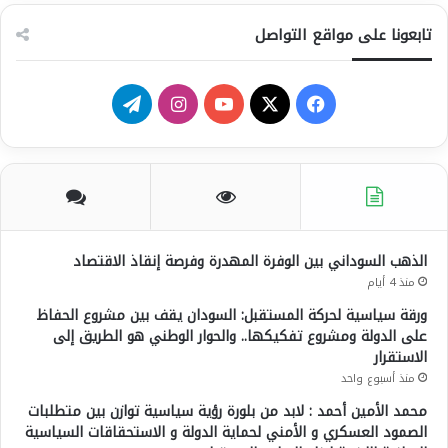
تابعونا على مواقع التواصل
ف
ي
ا
ت
ي
X
و
ن
ي
س
ت
س
ل
ب
ي
ت
ق
و
و
ق
ر
الذهب السوداني بين الوفرة المهدرة وفرصة إنقاذ الاقتصاد
منذ 4 أيام
ك
ب
ر
ا
ورقة سياسية لحركة المستقبل: السودان يقف بين مشروع الحفاظ
على الدولة ومشروع تفكيكها.. والحوار الوطني هو الطريق إلى
ا
م
الاستقرار
م
منذ أسبوع واحد
محمد الأمين أحمد : لابد من بلورة رؤية سياسية توازن بين متطلبات
الصمود العسكري و الأمني لحماية الدولة و الاستحقاقات السياسية