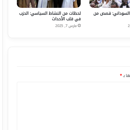
ز
ب
السوداني: قصص من
لحظات من النشاط السياسي: الحزب
و
في قلب الأحداث
ا
مارس 7, 2025
ل
ش
ع
ب
ف
ي
خ
د
ها بـ
*
م
ة
ا
ل
م
س
ت
ق
ب