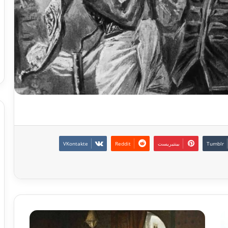
بينتيريست
م
ش