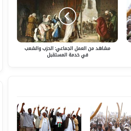
ا
ه
د
م
ن
ا
ل
مشاهد من العمل الجماعي: الحزب والشعب
ع
في خدمة المستقبل
م
ل
ا
ل
ج
م
ا
ع
ي
:
ا
ل
ح