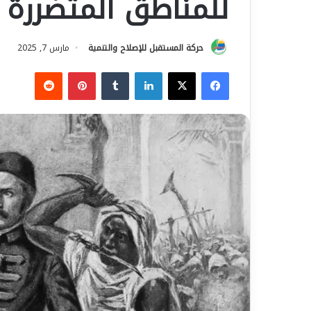
للمناطق المتضررة
حركة المستقبل للإصلاح والتنمية
مارس 7, 2025
فيسبوك
‫X
لينكدإن
‏Tumblr
بينتيريست
‏Reddit