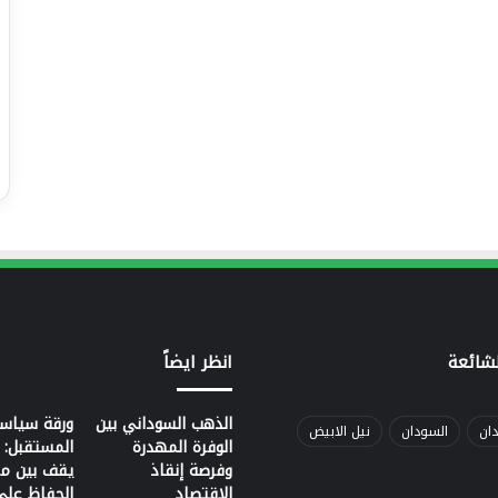
شائعة
انظر ايضاً
الذهب السوداني بين
ورقة سياسي
دان
السودان
نيل الابيض
الوفرة المهدرة
المستقبل: 
وفرصة إنقاذ
يقف بين م
الاقتصاد
الحفاظ على 