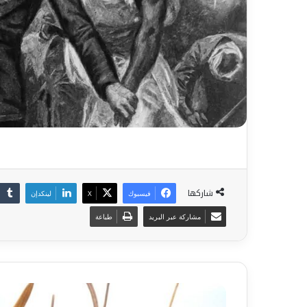
شاركها
فيسبوك
‫X
لينكدإن
مشاركة عبر البريد
طباعة
و
ج