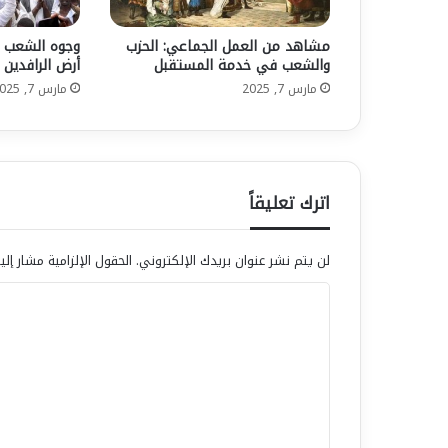
أ
ر
مشاهد من العمل الجماعي: الحزب
وجوه الشعب 
ض
والشعب في خدمة المستقبل
أرض الرافدين
ا
مارس 7, 2025
مارس 7, 2025
ل
ر
ا
ف
د
ي
اترك تعليقاً
ن
لن يتم نشر عنوان بريدك الإلكتروني.
الحقول الإلزامية مشار إلي
ا
ل
ت
ع
ل
ي