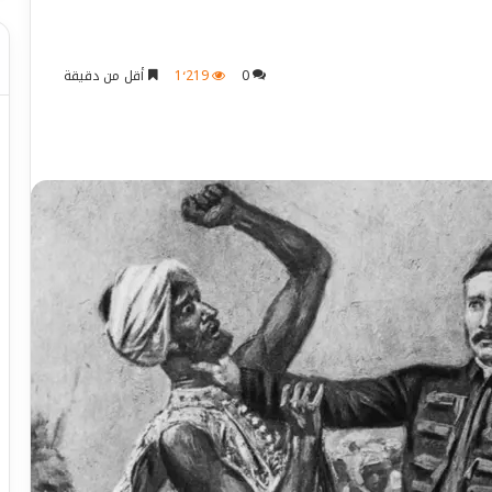
0
1٬219
أقل من دقيقة