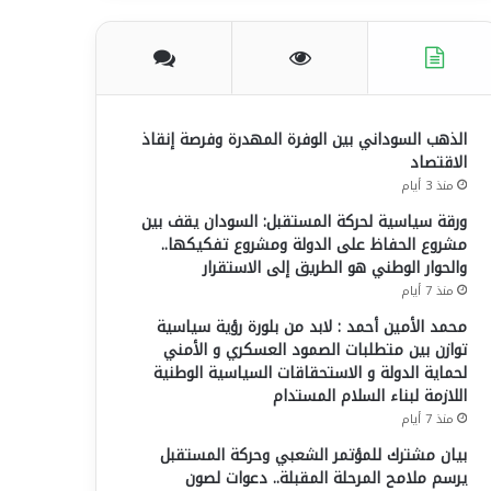
س
ت
س
ل
ب
ي
ت
ق
و
و
ق
ر
الذهب السوداني بين الوفرة المهدرة وفرصة إنقاذ
ك
ب
ر
ا
الاقتصاد
ا
م
منذ 3 أيام
ورقة سياسية لحركة المستقبل: السودان يقف بين
م
مشروع الحفاظ على الدولة ومشروع تفكيكها..
والحوار الوطني هو الطريق إلى الاستقرار
منذ 7 أيام
محمد الأمين أحمد : لابد من بلورة رؤية سياسية
توازن بين متطلبات الصمود العسكري و الأمني
لحماية الدولة و الاستحقاقات السياسية الوطنية
اللازمة لبناء السلام المستدام
منذ 7 أيام
بيان مشترك للمؤتمر الشعبي وحركة المستقبل
يرسم ملامح المرحلة المقبلة.. دعوات لصون