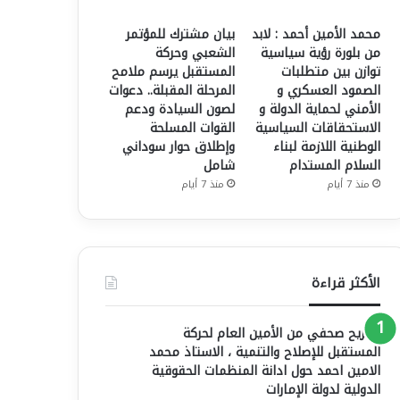
محمد الأمين أحمد : لابد
بيان مشترك للمؤتمر
من بلورة رؤية سياسية
الشعبي وحركة
توازن بين متطلبات
المستقبل يرسم ملامح
الصمود العسكري و
المرحلة المقبلة.. دعوات
الأمني لحماية الدولة و
لصون السيادة ودعم
الاستحقاقات السياسية
القوات المسلحة
الوطنية اللازمة لبناء
وإطلاق حوار سوداني
السلام المستدام
شامل
منذ 7 أيام
منذ 7 أيام
الأكثر قراءة
تصريح صحفي من الأمين العام لحركة
المستقبل للإصلاح والتنمية ، الاستاذ محمد
الامين احمد حول ادانة المنظمات الحقوقية
الدولية لدولة الإمارات