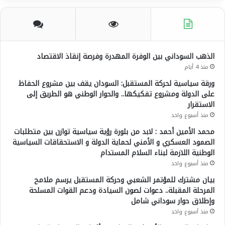
س
ت
س
ل
ب
ي
ت
ق
و
و
ق
ر
الذهب السوداني بين الوفرة المهدرة وفرصة إنقاذ الاقتصاد
منذ 4 أيام
ك
ب
ر
ا
ورقة سياسية لحركة المستقبل: السودان يقف بين مشروع الحفاظ
على الدولة ومشروع تفكيكها.. والحوار الوطني هو الطريق إلى
ا
م
الاستقرار
م
منذ أسبوع واحد
محمد الأمين أحمد : لابد من بلورة رؤية سياسية توازن بين متطلبات
الصمود العسكري و الأمني لحماية الدولة و الاستحقاقات السياسية
الوطنية اللازمة لبناء السلام المستدام
منذ أسبوع واحد
بيان مشترك للمؤتمر الشعبي وحركة المستقبل يرسم ملامح
المرحلة المقبلة.. دعوات لصون السيادة ودعم القوات المسلحة
وإطلاق حوار سوداني شامل
منذ أسبوع واحد