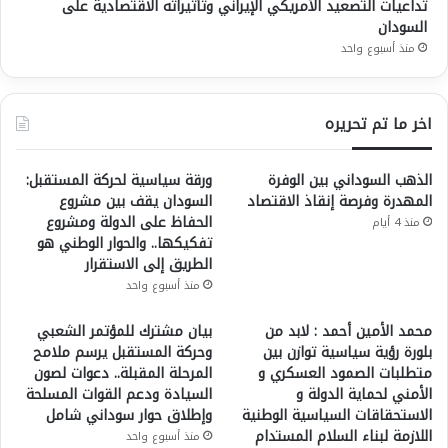
تداعيات التصعيد الأمريكي الإيراني وتأثيراته الاقتصادية على
السودان
منذ أسبوع واحد
اخر ما تم تحريره
الذهب السوداني بين الوفرة
ورقة سياسية لحركة المستقبل:
المهدرة وفرصة إنقاذ الاقتصاد
السودان يقف بين مشروع
الحفاظ على الدولة ومشروع
منذ 4 أيام
تفكيكها.. والحوار الوطني هو
الطريق إلى الاستقرار
منذ أسبوع واحد
محمد الأمين أحمد : لابد من
بيان مشترك للمؤتمر الشعبي
بلورة رؤية سياسية توازن بين
وحركة المستقبل يرسم ملامح
متطلبات الصمود العسكري و
المرحلة المقبلة.. دعوات لصون
الأمني لحماية الدولة و
السيادة ودعم القوات المسلحة
الاستحقاقات السياسية الوطنية
وإطلاق حوار سوداني شامل
اللازمة لبناء السلام المستدام
منذ أسبوع واحد